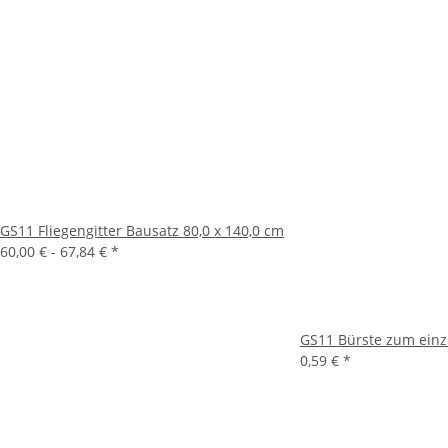
GS11 Fliegengitter Bausatz 80,0 x 140,0 cm
60,00 € -
67,84 €
*
GS11 Bürste zum einz
0,59 €
*