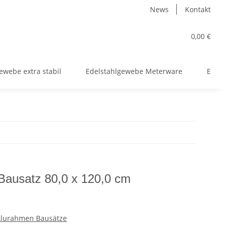
News
Kontakt
0,00 €
ewebe extra stabil
Edelstahlgewebe Meterware
Edels
 Bausatz 80,0 x 120,0 cm
2
 Alurahmen Bausätze