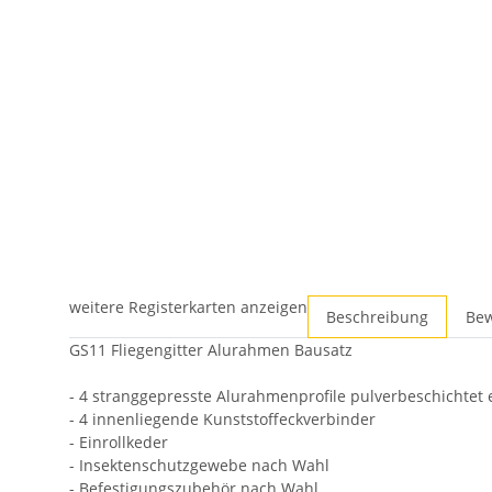
weitere Registerkarten anzeigen
Beschreibung
Be
GS11 Fliegengitter Alurahmen Bausatz
- 4 stranggepresste Alurahmenprofile pulverbeschichtet 
- 4 innenliegende Kunststoffeckverbinder
- Einrollkeder
- Insektenschutzgewebe nach Wahl
- Befestigungszubehör nach Wahl