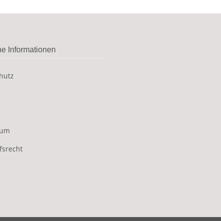
he Informationen
hutz
sum
fsrecht